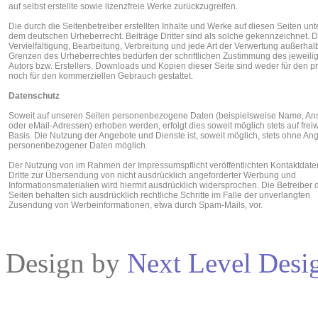
auf selbst erstellte sowie lizenzfreie Werke zurückzugreifen.
Die durch die Seitenbetreiber erstellten Inhalte und Werke auf diesen Seiten unt
dem deutschen Urheberrecht. Beiträge Dritter sind als solche gekennzeichnet. D
Vervielfältigung, Bearbeitung, Verbreitung und jede Art der Verwertung außerhal
Grenzen des Urheberrechtes bedürfen der schriftlichen Zustimmung des jeweili
Autors bzw. Erstellers. Downloads und Kopien dieser Seite sind weder für den pr
noch für den kommerziellen Gebrauch gestattet.
Datenschutz
Soweit auf unseren Seiten personenbezogene Daten (beispielsweise Name, Ansc
oder eMail-Adressen) erhoben werden, erfolgt dies soweit möglich stets auf freiwi
Basis. Die Nutzung der Angebote und Dienste ist, soweit möglich, stets ohne An
personenbezogener Daten möglich.
Der Nutzung von im Rahmen der Impressumspflicht veröffentlichten Kontaktdate
Dritte zur Übersendung von nicht ausdrücklich angeforderter Werbung und
Informationsmaterialien wird hiermit ausdrücklich widersprochen. Die Betreiber 
Seiten behalten sich ausdrücklich rechtliche Schritte im Falle der unverlangten
Zusendung von Werbeinformationen, etwa durch Spam-Mails, vor.
Design by
Next Level Desi