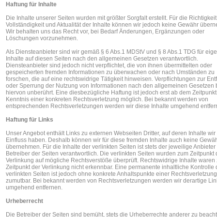
Haftung für Inhalte
Die Inhalte unserer Seiten wurden mit größter Sorgfalt erstellt. Für die Richtigkeit
Vollständigkeit und Aktualität der Inhalte können wir jedoch keine Gewähr über
Wir behalten uns das Recht vor, bei Bedarf Änderungen, Ergänzungen oder
Löschungen vorzunehmen.
Als Diensteanbieter sind wir gemäß § 6 Abs.1 MDStV und § 8 Abs.1 TDG für eig
Inhalte auf diesen Seiten nach den allgemeinen Gesetzen verantwortlich.
Diensteanbieter sind jedoch nicht verpflichtet, die von ihnen übermittelten oder
gespeicherten fremden Informationen zu überwachen oder nach Umständen zu
forschen, die auf eine rechtswidrige Tätigkeit hinweisen. Verpflichtungen zur En
oder Sperrung der Nutzung von Informationen nach den allgemeinen Gesetzen 
hiervon unberührt. Eine diesbezügliche Haftung ist jedoch erst ab dem Zeitpunkt
Kenntnis einer konkreten Rechtsverletzung möglich. Bei bekannt werden von
entsprechenden Rechtsverletzungen werden wir diese Inhalte umgehend entfer
Haftung für Links
Unser Angebot enthält Links zu externen Webseiten Dritter, auf deren Inhalte wir
Einfluss haben. Deshalb können wir für diese fremden Inhalte auch keine Gewä
übernehmen. Für die Inhalte der verlinkten Seiten ist stets der jeweilige Anbieter
Betreiber der Seiten verantwortlich. Die verlinkten Seiten wurden zum Zeitpunkt 
Verlinkung auf mögliche Rechtsverstöße überprüft. Rechtswidrige Inhalte waren
Zeitpunkt der Verlinkung nicht erkennbar. Eine permanente inhaltliche Kontrolle 
verlinkten Seiten ist jedoch ohne konkrete Anhaltspunkte einer Rechtsverletzung
zumutbar. Bei bekannt werden von Rechtsverletzungen werden wir derartige Lin
umgehend entfernen.
Urheberrecht
Die Betreiber der Seiten sind bemüht, stets die Urheberrechte anderer zu beach